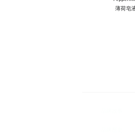
薄荷皂
​關於我們
​品牌故事
品牌歷史