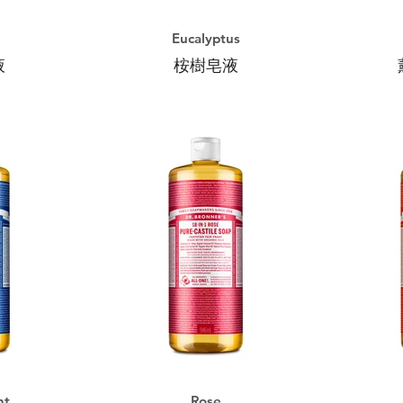
Eucalyptus
液
桉樹皂液
nt
Rose