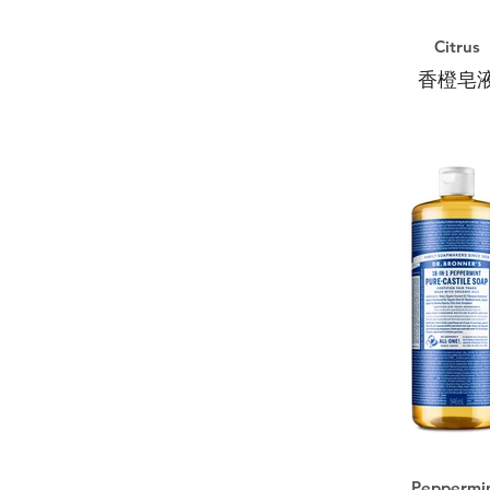
Citrus
香橙皂
Peppermi