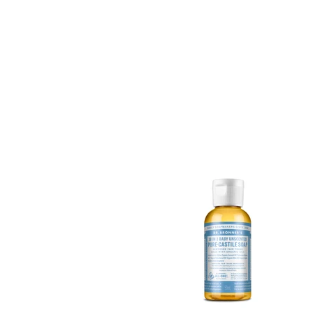
​嬰兒/敏感肌系