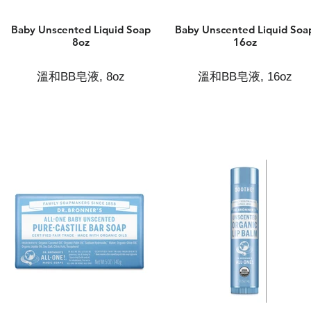
Baby Unscented Liquid Soap
Baby Unscented Liquid Soa
8oz
16oz
溫和BB皂液, 8oz
溫和BB皂液, 16oz