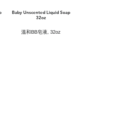
p
Baby Unscented Liquid Soap
32oz
溫和BB皂液, 32oz