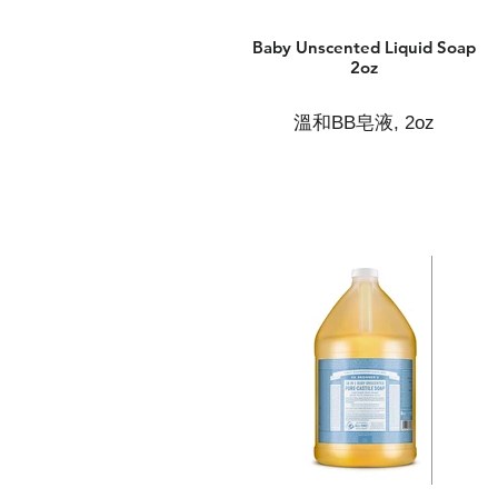
Baby Unscented Liquid Soap
2oz
溫和BB皂液, 2oz