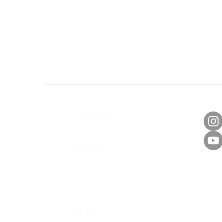
​關於我們
社
​品牌故事
品牌歷史
​產品特點
媒體